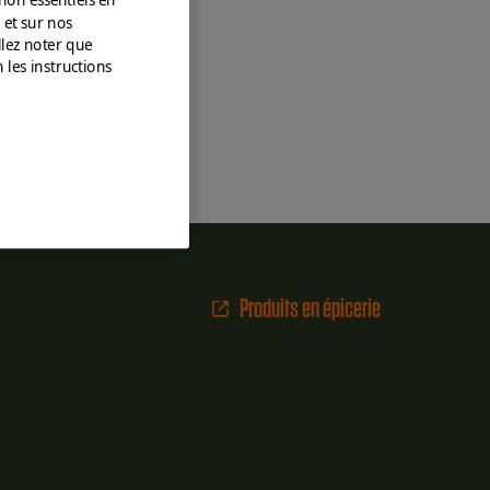
 et sur nos
llez noter que
 les instructions
Produits en épicerie