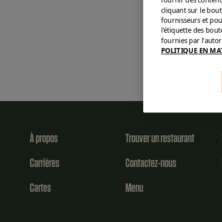
cliquant sur le bou
fournisseurs et pou
l’étiquette des bou
fournies par l’auto
POLITIQUE EN MA
À propos
Trouver un restaurant
Carrières
Contactez-nous
Cartes
Menu