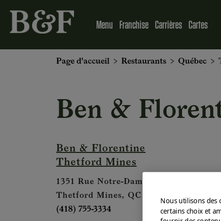
Menu
Franchise
Carrières
Cartes
Page d'accueil
>
Restaurants
>
Québec
>
T
Ben & Floren
Ben & Florentine
Thetford Mines
1351 Rue Notre-Dame Est
Thetford Mines, QC G6G 0G5
Nous utilisons des 
(418) 755-3334
certains choix et a
fournir des contenu