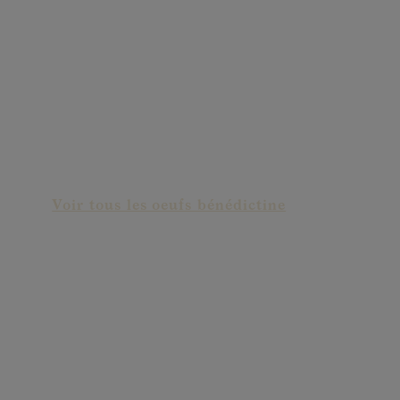
Bénédictine sriracha
Voir tous les oeufs bénédictine