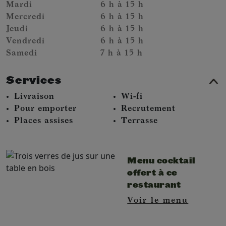
Mardi
6 h à 15 h
Mercredi
6 h à 15 h
Jeudi
6 h à 15 h
Vendredi
6 h à 15 h
Samedi
7 h à 15 h
Services
Livraison​
Wi-fi
Pour emporter​
Recrutement
Places assises
Terrasse
Menu cocktail
offert à ce
restaurant
Voir le menu